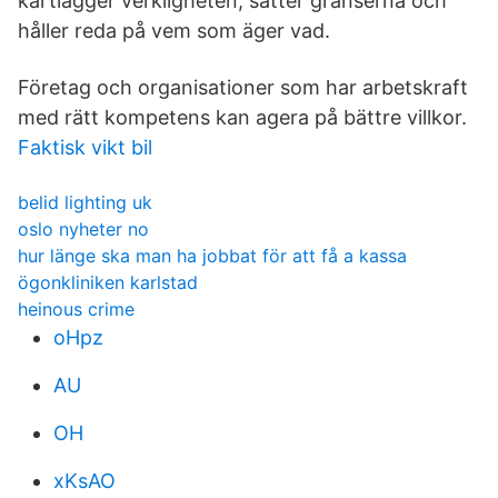
kartlägger verkligheten, sätter gränserna och
håller reda på vem som äger vad.
Företag och organisationer som har arbetskraft
med rätt kompetens kan agera på bättre villkor.
Faktisk vikt bil
belid lighting uk
oslo nyheter no
hur länge ska man ha jobbat för att få a kassa
ögonkliniken karlstad
heinous crime
oHpz
AU
OH
xKsAO