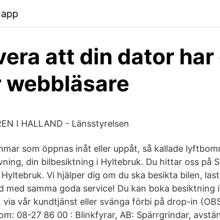
.app
era att din dator har
 webbläsare
N I HALLAND - Länsstyrelsen
mar som öppnas inåt eller uppåt, så kallade lyftb
ovning, din bilbesiktning i Hyltebruk. Du hittar oss på 
Hyltebruk. Vi hjälper dig om du ska besikta bilen, lastb
tid med samma goda service! Du kan boka besiktning i
via vår kundtjänst eller svänga förbi på drop-in (OBS
m: 08-27 86 00 : Blinkfyrar, AB: Spärrgrindar, avstä