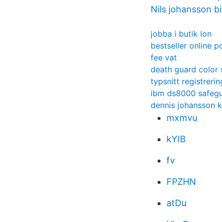
Nils johansson bi
jobba i butik lon
bestseller online p
fee vat
death guard color
typsnitt registreri
ibm ds8000 safeg
dennis johansson k
mxmvu
kYIB
fv
FPZHN
atDu