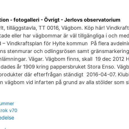
ion - fotogalleri - Övrigt - Jerlovs observatorium
t, tilläggstavla, TT 0016, Vägbom. Köp här! Vindkraf
tade eller har vägbommar är väl tillgängliga i och med 
d – Vindkraftsplan för Hylte kommun På flera avdeln
inns stenmurar och odlingsrösen samt gränsmarkering
nlämningar. Vägar. Vägbom finns, skall 19 dec 2012
ndades år 1909 kring pappersbruket Stora Enso. Vä
 produkter där efterfrågan ständigt 2016-04-07. Klu
en vägbom vid infarten på grund av alla stölder som s
 nummer
krok v70
ledelse