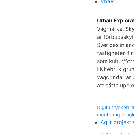
VhaR
Urban Explorat
Vägmärke, Skyl
är förbudsskyl
Sveriges inlan
fastigheten f
som kultur/for
Hyltebruk gru
väggrindar är
att sätta upp 
Digitaltryckeri
montering drag
Agilt projekt