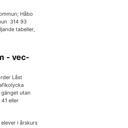
 kommun; Håbo
mun 314 93
jande tabeller,
m - vec-
order Låst
afikolycka
g gänget utan
41 eller
elever i årskurs