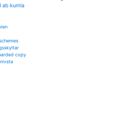
l ab kumla
olen
 schemes
ngsskyltar
uarded copy
nivsta