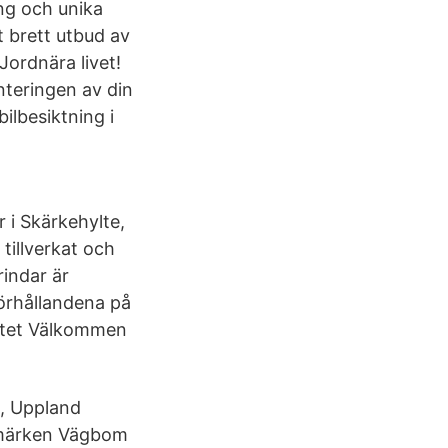
ing och unika
 brett utbud av
Jordnära livet!
nteringen av din
ilbesiktning i
r i Skärkehylte,
tillverkat och
rindar är
förhållandena på
nätet Välkommen
n, Uppland
gmärken Vägbom