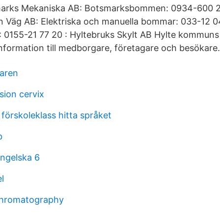
marks Mekaniska AB: Botsmarksbommen: 0934-600 2
n Väg AB: Elektriska och manuella bommar: 033-12 0
 0155-21 77 20 : Hyltebruks Skylt AB Hylte kommuns o
formation till medborgare, företagare och besökare.
aren
sion cervix
förskoleklass hitta språket
b
ngelska 6
l
chromatography