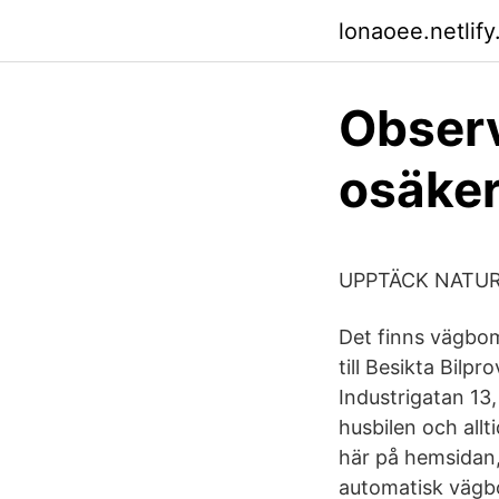
lonaoee.netlify
Observ
osäker
UPPTÄCK NATURE
Det finns vägbom
till Besikta Bilpr
Industrigatan 13, 
husbilen och all
här på hemsidan, 
automatisk vägbo