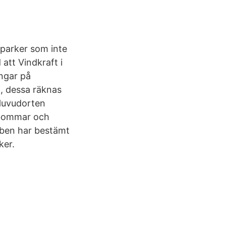
tparker som inte
att Vindkraft i
ingar på
, dessa räknas
 Huvudorten
gbommar och
bben har bestämt
ker.