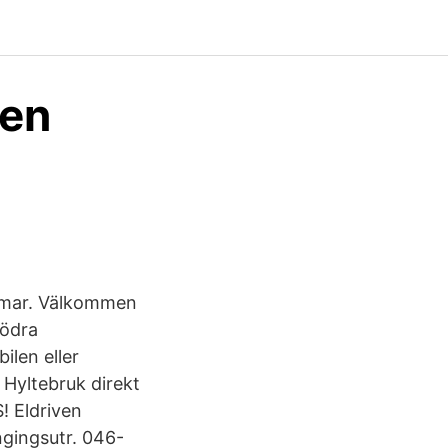
 en
ommar. Välkommen
Södra
ilen eller
 Hyltebruk direkt
! Eldriven
ngingsutr. 046-