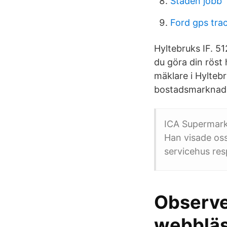
Staden jobb
Ford gps tra
Hyltebruks IF. 51
du göra din röst 
mäklare i Hyltebr
bostadsmarknad
ICA Supermarke
Han visade oss
servicehus res
Observer
webblä