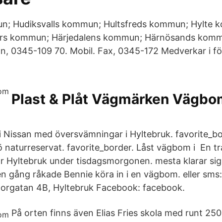
; Hudiksvalls kommun; Hultsfreds kommun; Hylte
ors kommun; Härjedalens kommun; Härnösands kom
on, 0345-109 70. Mobil. Fax, 0345-172 Medverkar i föl
Plast & Plåt Vägmärken Vägbo
d i Nissan med översvämningar i Hyltebruk. favorite_b
 naturreservat. favorite_border. Låst vägbom i En tr
ör Hyltebruk under tisdagsmorgonen. mesta klarar si
n gång råkade Bennie köra in i en vägbom. eller sms: 
torgatan 4B, Hyltebruk Facebook: facebook.
På orten finns även Elias Fries skola med runt 250 