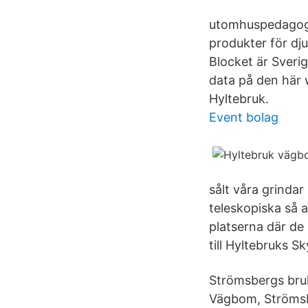
utomhuspedagogik
produkter för dju
Blocket är Sveri
data på den här w
Hyltebruk.
Event bolag
sålt våra grinda
teleskopiska så a
platserna där de
till Hyltebruks Sk
Strömsbergs bruk
Vägbom, Strömsb