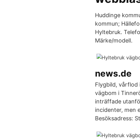
Huddinge kommun
kommun; Hällef
Hyltebruk. Telef
Märke/modell.
news.de
Flygbild, vårflo
vägbom i Tinnerö
inträffade utanf
incidenter, men e
Besöksadress: S