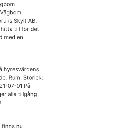
Vägbom
n Vägbom.
ruks Skylt AB,
tta till för det
gd med en
på hyresvärdens
de: Rum: Storlek:
021-07-01 På
r alla tillgång
n
 finns nu