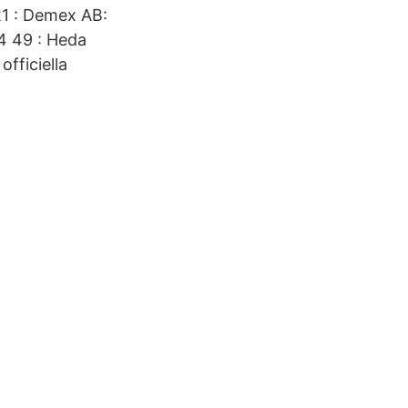
1 : Demex AB:
4 49 : Heda
fficiella