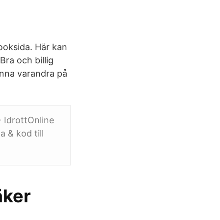
booksida. Här kan
Bra och billig
finna varandra på
- IdrottOnline
 & kod till
äker