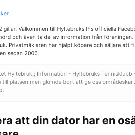
cker
2 gillar. Välkommen till Hyltebruks IFs officiella Face
hörd och även ta del av information från föreningen. 
uk. Privatmäklaren har hjälpt köpare och säljare att 
en sedan 2006.
t Hyltebruk;; Information - Hyltebruks Tennisklubb 
 till platsen men glömde bort att ge oss områdeskarta
p.
a att din dator har en os
sare