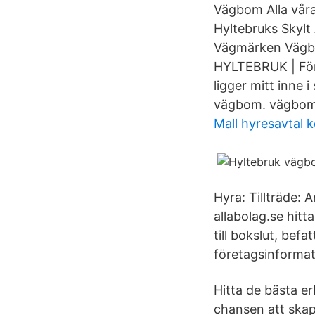
Vägbom Alla vår
Hyltebruks Skyl
Vägmärken Vägbo
HYLTEBRUK | Föret
ligger mitt inne
vägbom. vägbom
Mall hyresavtal 
Hyra: Tillträde:
allabolag.se hitt
till bokslut, bef
företagsinformati
Hitta de bästa e
chansen att skap