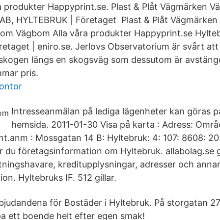
a produkter Happyprint.se. Plast & Plåt Vägmärken 
t AB, HYLTEBRUK | Företaget Plast & Plåt Vägmärke
m Vägbom Alla våra produkter Happyprint.se Hylteb
aget | eniro.se. Jerlovs Observatorium är svårt att hi
 i skogen längs en skogsväg som dessutom är avstän
mar pris.
kontor
Intresseanmälan på lediga lägenheter kan göras 
hemsida. 2011-01-30 Visa på karta : Adress: Områ
 Ant.anm : Mossgatan 14 B: Hyltebruk: 4: 107: 8608: 2
ar du företagsinformation om Hyltebruk. allabolag.se ge
attningshavare, kreditupplysningar, adresser och anna
on. Hyltebruks IF. 512 gillar.
rbjudandena för Bostäder i Hyltebruk. På storgatan 27
a ett boende helt efter egen smak!