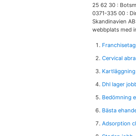
25 62 30 : Bots
0371-335 00 : Di
Skandinavien AB:
webbplats med in
Franchisetag
Cervical abra
Kartläggning 
Dhl lager job
Bedömning e
Bästa ehande
Adsorption 