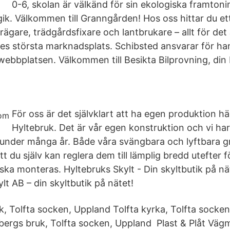
0-6, skolan är välkänd för sin ekologiska framton
. Välkommen till Granngården! Hos oss hittar du ett
rägare, trädgårdsfixare och lantbrukare – allt för det 
ges största marknadsplats. Schibsted ansvarar för ha
ebbplatsen. Välkommen till Besikta Bilprovning, din b
För oss är det självklart att ha egen produktion hä
Hyltebruk. Det är vår egen konstruktion och vi har 
r under många år. Både våra svängbara och lyftbara g
tt du själv kan reglera dem till lämplig bredd utefter 
 ska monteras. Hyltebruks Skylt - Din skyltbutik på 
ylt AB – din skyltbutik på nätet!
, Tolfta socken, Uppland Tolfta kyrka, Tolfta socke
ergs bruk, Tolfta socken, Uppland Plast & Plåt Vä